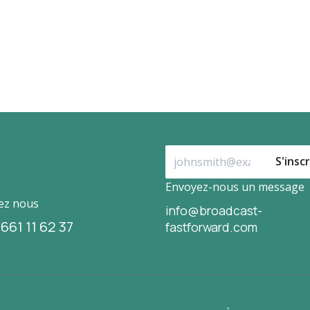
S'inscr
Envoyez-nous un message
ez nous
info@broadcast-
661 11 62 37
fastforward.com