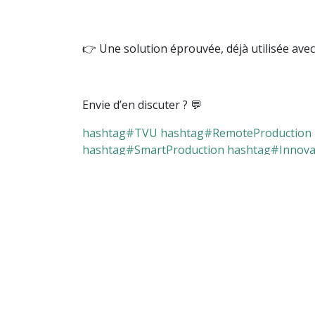
👉 Une solution éprouvée, déjà utilisée ave
Envie d’en discuter ? 💬
hashtag#TVU
hashtag#RemoteProduction
hashtag#SmartProduction
hashtag#Innovat
hashtag#TVUAnywhere
hashtag#Starlink
dans
Actualités
po
Se connecter