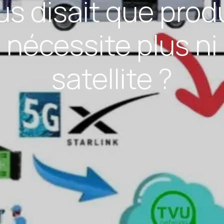
ous disait que pro
 nécessite plus ni 
satellite ?