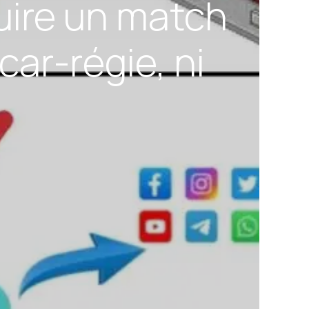
duire un match
car-régie, ni