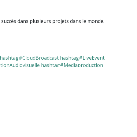
c succès dans plusieurs projets dans le monde.
hashtag#CloudBroadcast
hashtag#LiveEvent
ionAudiovisuelle
hashtag#Mediaproduction
hashtag#5G
hashtag#NewBroadcastEra
ur laisser un commentaire.