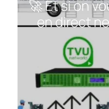
🚀 Et si on v
en direct ne