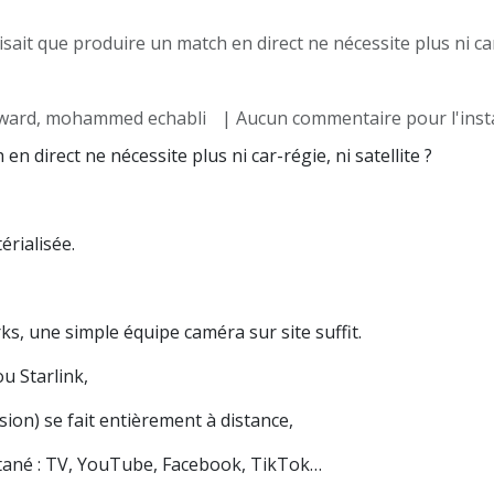
it que produire un match en direct ne nécessite plus ni car-régie, ni sate
rward, mohammed echabli
| Aucun commentaire pour l'inst
en direct ne nécessite plus ni car-régie, ni satellite ?
érialisée.
s, une simple équipe caméra sur site suffit.
u Starlink,
usion) se fait entièrement à distance,
ultané : TV, YouTube, Facebook, TikTok…