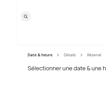
Se rendre au contenu
Accueil
StudioTalk
Nos Services
Société
Date & heure
Détails
Réservé
Sélectionner une date & une 