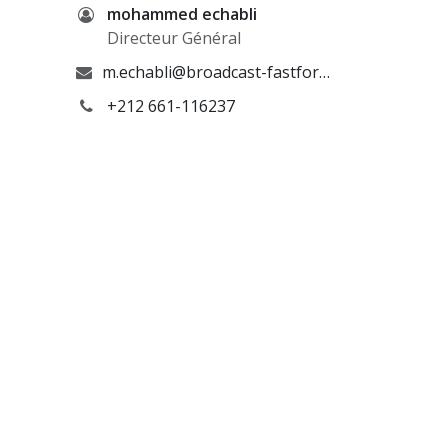
mohammed echabli
Directeur Général
m.echabli@broadcast-fastforward.com
+212 661-116237